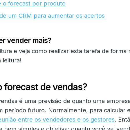
o forecast por produto
 de um CRM para aumentar os acertos
er vender mais?
itura e veja como realizar esta tarefa de forma
 leitura!
o forecast de vendas?
vendas é uma previsão de quanto uma empres
m período futuro. Normalmente, para calcular e
eunião entre os vendedores e os gestores
. Entã
 bem simples e objetiva: quanto você vai vend