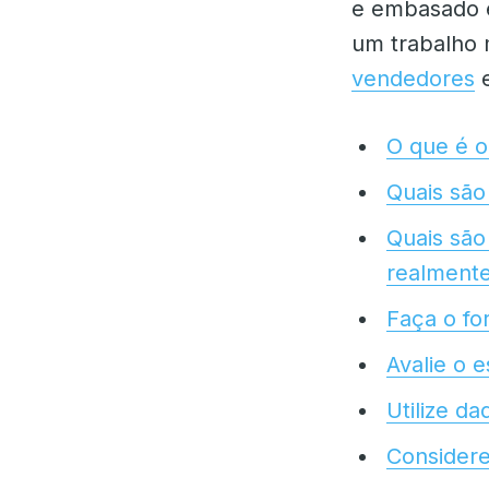
e embasado e
um trabalho 
vendedores
e
O que é o
Quais são
Quais são
realmente
Faça o fo
Avalie o 
Utilize d
Considere