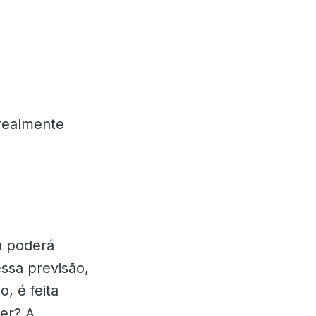
 realmente
a poderá
ssa previsão,
o, é feita
er? A