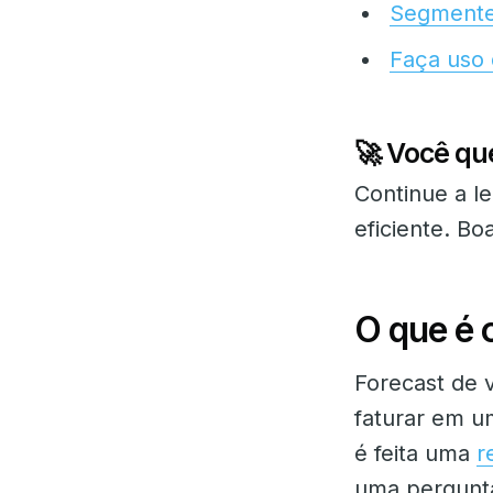
Segmente 
Faça uso
🚀 Você qu
Continue a le
eficiente. Boa
O que é 
Forecast de 
faturar em u
é feita uma
r
uma pergunta