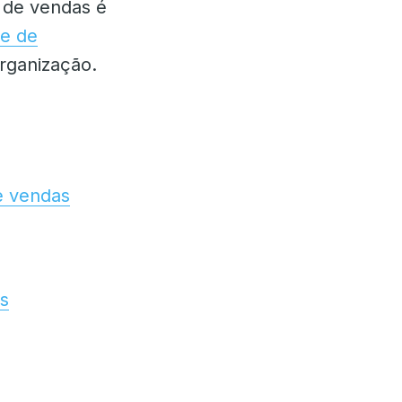
 de vendas é
e de
organização.
e vendas
ds