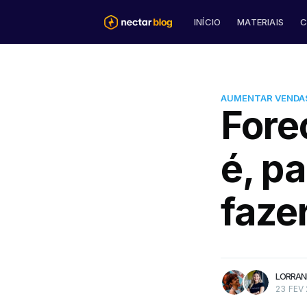
INÍCIO
MATERIAIS
C
AUMENTAR VENDA
Fore
Lorranna Santos
é, p
Descobri-me no Marketing e d
nunca mais parei de estudar. A
faze
sou fissurada em música e estra
Atualmente sou Coordenadora
Audiovisual da Nectar.
mais artigos
Mais artigos
de Lorranna Santo
LORRAN
23 FEV