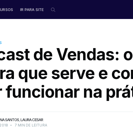
URSOS
IR PARA SITE
S
cast de Vendas: 
ara que serve e c
esde então
mo ler e
r funcionar na prá
tégia.
 do
s
NA SANTOS
,
LAURA CESAR
 2018
•
7 MIN DE LEITURA