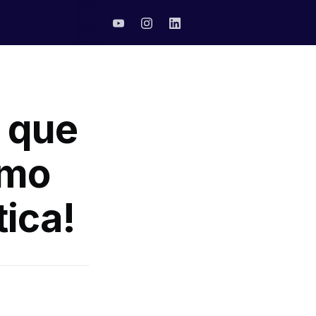
o que
omo
tica!