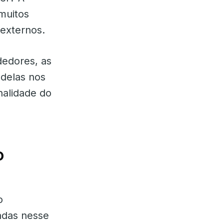
muitos
 externos.
dedores, as
 delas nos
alidade do
o
o
adas nesse