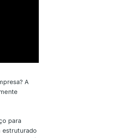
empresa? A
amente
ço para
 estruturado