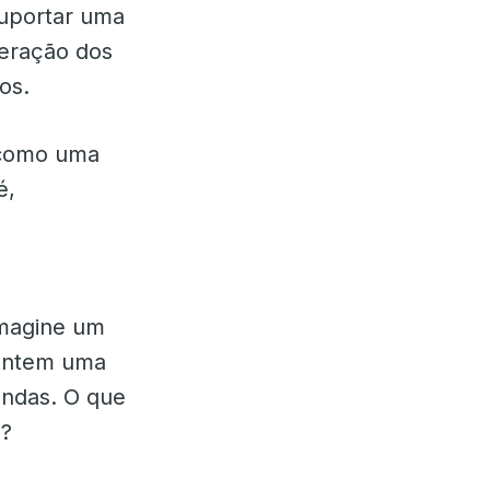
suportar uma
peração dos
os.
 como uma
é,
imagine um
sentem uma
endas. O que
s?