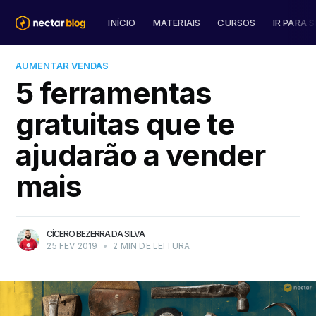
INÍCIO
MATERIAIS
CURSOS
IR PARA S
AUMENTAR VENDAS
5 ferramentas
gratuitas que te
ajudarão a vender
mais
CÍCERO BEZERRA DA SILVA
25 FEV 2019
•
2 MIN DE LEITURA