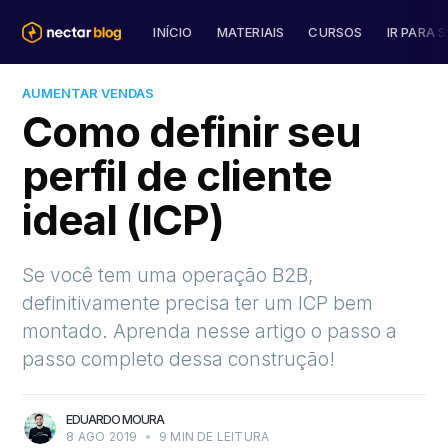
INÍCIO
MATERIAIS
CURSOS
IR PARA S
AUMENTAR VENDAS
Como definir seu
perfil de cliente
ideal (ICP)
Se você tem uma operação B2B,
definitivamente precisa ter um ICP bem
montado. Aprenda nesse artigo o passo a
passo completo dessa construção!
EDUARDO MOURA
8 AGO 2019
•
9 MIN DE LEITURA