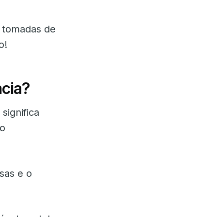
r tomadas de
o!
ncia?
significa
do
sas e o