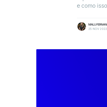
e como isso
mais artigos
MALU FERNAN
25 NOV 202