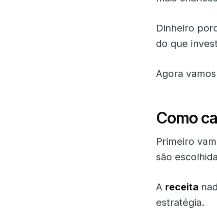
Dinheiro por
do que inves
Agora vamos 
Como cal
Primeiro vamo
são escolhid
A
receita
nad
estratégia.