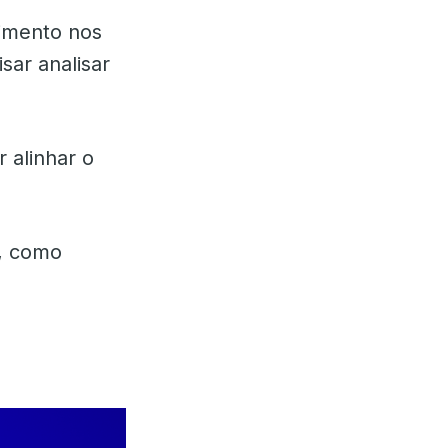
timento nos
sar analisar
 alinhar o
o, como