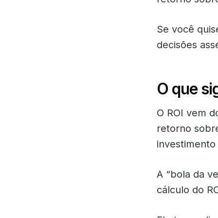
Se você quis
decisões ass
O que si
O ROI vem d
retorno sobr
investimento
A “bola da v
cálculo do R