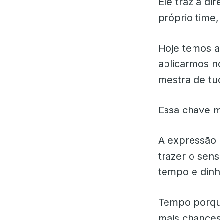
Ele traz a di
próprio time,
Hoje temos a
aplicarmos n
mestra de tu
Essa chave m
A expressão “
trazer o sen
tempo e dinh
Tempo porqu
mais chance