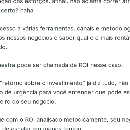
reção dos esforços, afinal, não adianta correr at
 certo? haha
cesso a várias ferramentas, canais e metodolog
os nossos negócios e saber qual é o mais rentá
do.
estra pode ser chamada de ROI nesse caso.
retorno sobre o investimento” já diz tudo, não
so de urgência para você entender que pode e
eiro do seu negócio.
e com o ROI analisado metodicamente, seu ne
s de escalar em menos tempo.