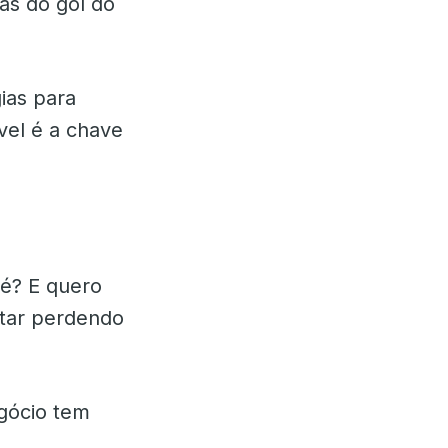
rás do gol do
ias para
vel é a chave
 é? E quero
star perdendo
gócio tem