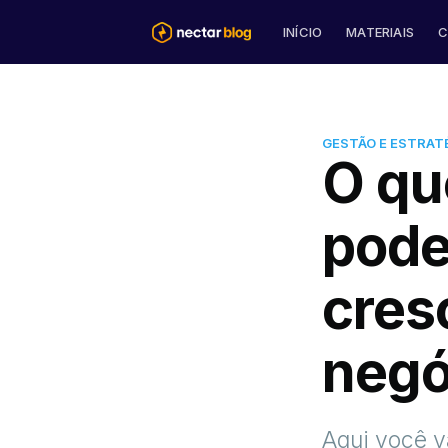
INÍCIO
MATERIAIS
C
GESTÃO E ESTRAT
O qu
pode
cres
negó
Aqui você v