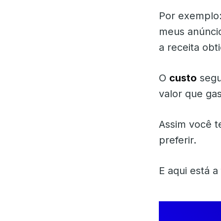
Por exemplo:
meus anúncio
a receita ob
O
custo
segu
valor que gas
Assim você t
preferir.
E aqui está a