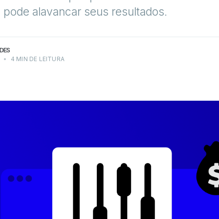
 pode alavancar seus resultados.
DES
2
•
4 MIN DE LEITURA