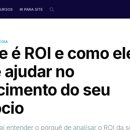
URSOS
IR PARA SITE
ÉGIA
e é ROI e como el
 ajudar no
cimento do seu
cio
ai entender o porquê de analisar o ROI da 