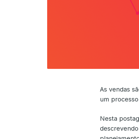
As vendas são
um processo q
Nesta postag
descrevendo 
planejamento