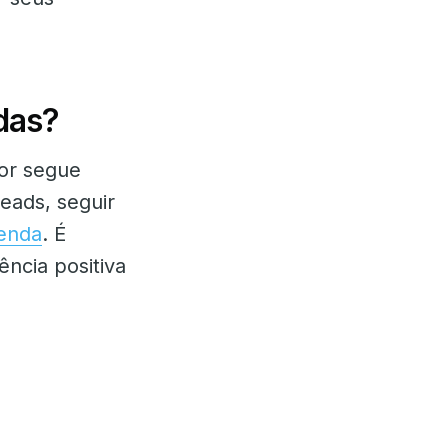
das?
or segue
eads, seguir
enda
. É
ncia positiva