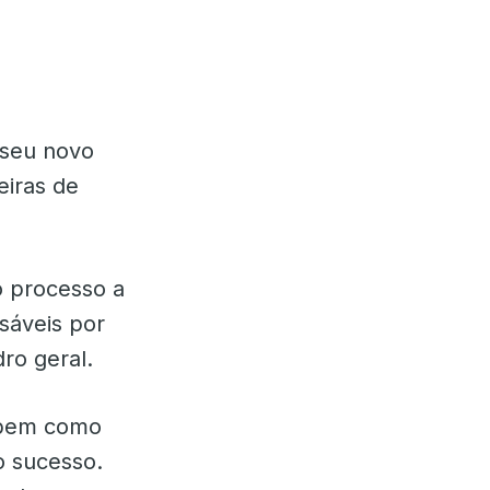
 seu novo
eiras de
o processo a
veis ​​por
ro geral.
 bem como
o sucesso.