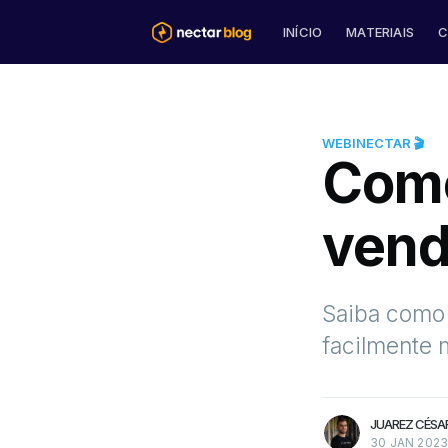
INÍCIO
MATERIAIS
C
WEBINECTAR 🎬
Como
vend
Saiba como 
facilmente 
mais artigos
JUAREZ CÉSA
30 JAN 202