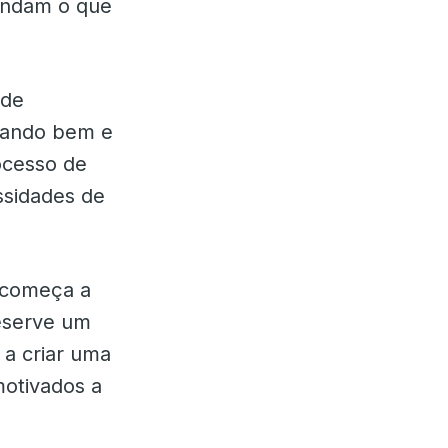
endam o que
 de
nando bem e
ocesso de
ssidades de
 começa a
eserve um
 a criar uma
motivados a