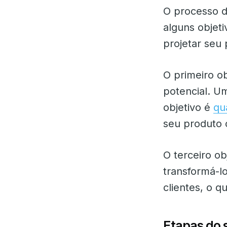
O processo d
alguns objet
projetar seu
O primeiro o
potencial. U
objetivo é
qua
seu produto 
O terceiro ob
transformá-l
clientes, o q
Etapas do 