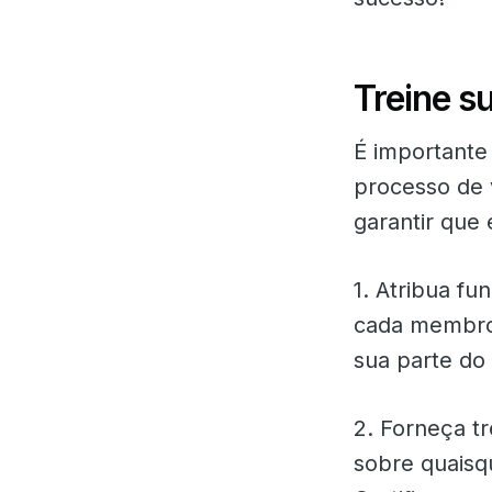
Treine s
É importante
processo de 
garantir que
1. Atribua fu
cada membro 
sua parte do 
2. Forneça t
sobre quaisq