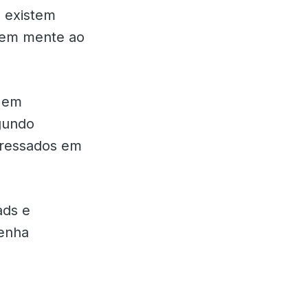
s existem
 em mente ao
s em
egundo
ressados ​​em
ads e
tenha