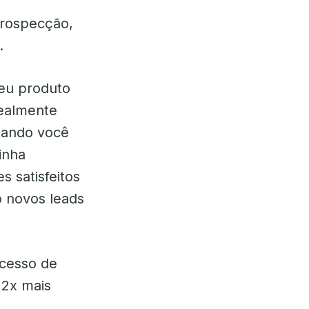
prospecção,
.
seu produto
realmente
uando você
inha
s satisfeitos
 novos leads
ocesso de
 2x mais