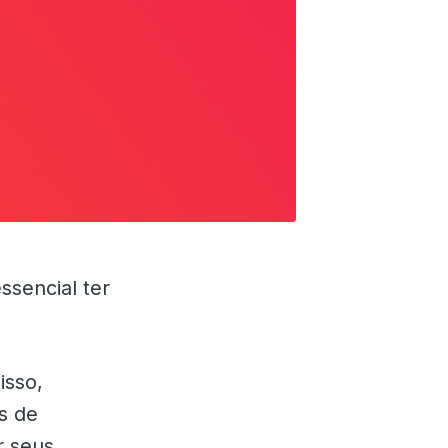
ssencial ter
isso,
s de
r seus