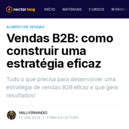
INÍCIO
MATERIAIS
CURSOS
IR PARA S
AUMENTAR VENDAS
Vendas B2B: como
construir uma
estratégia eficaz
Tudo o que precisa para desenvolver uma
estratégia de vendas B2B eficaz e que gere
resultados!
MALU FERNANDES
12 JAN 2023
•
7 MIN DE LEITURA