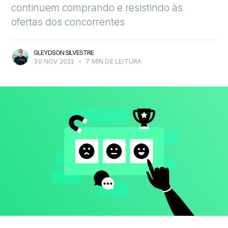
continuem comprando e resistindo às
ofertas dos concorrentes
GLEYDSON SILVESTRE
30 NOV 2022
•
7 MIN DE LEITURA