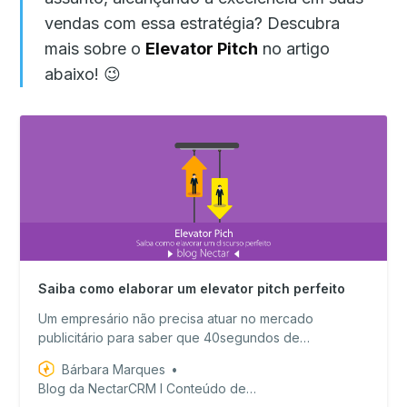
vendas com essa estratégia? Descubra
mais sobre o
Elevator Pitch
no artigo
abaixo! 😉
Saiba como elaborar um elevator pitch perfeito
Um empresário não precisa atuar no mercado
publicitário para saber que 40segundos de
propaganda no horário nobre da televisão aberta
Bárbara Marques
valem ouro. Apesarde terem focos totalmente
Blog da NectarCRM I Conteúdo de valor para equipes de vendas!
diferentes, é possível dizer que uma