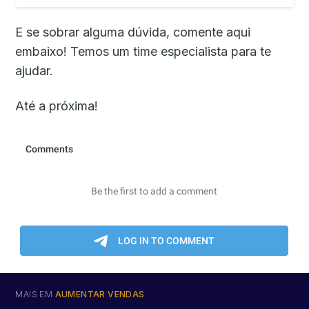
campanhapublicitária e um elevator pitch têm suas
semelhanças. A começar pelo valo…
E se sobrar alguma dúvida, comente aqui
embaixo! Temos um time especialista para te
ajudar.
Até a próxima!
MAIS EM
AUMENTAR VENDAS