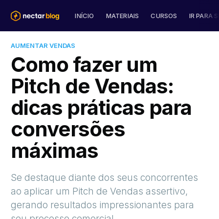
INÍCIO
MATERIAIS
CURSOS
IR PARA S
AUMENTAR VENDAS
Como fazer um
Pitch de Vendas:
dicas práticas para
conversões
máximas
Se destaque diante dos seus concorrentes
ao aplicar um Pitch de Vendas assertivo,
gerando resultados impressionantes para
seu processo comercial.