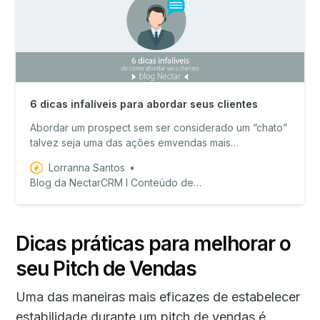
6 dicas infalíveis para abordar seus clientes
Abordar um prospect sem ser considerado um “chato”
talvez seja uma das ações emvendas mais
desafiadoras, independente do segmento que você
Lorranna Santos
atua. Pensandonisto, preparamos 6 dicas infalíveis
Blog da NectarCRM I Conteúdo de valor para equipes de vendas!
para abordar potenciais clientes no seu diaa dia
comercial. Vamos lá? Se você tem dificuldade para
abordar…
Dicas práticas para melhorar o
seu Pitch de Vendas
Uma das maneiras mais eficazes de estabelecer
estabilidade durante um pitch de vendas é