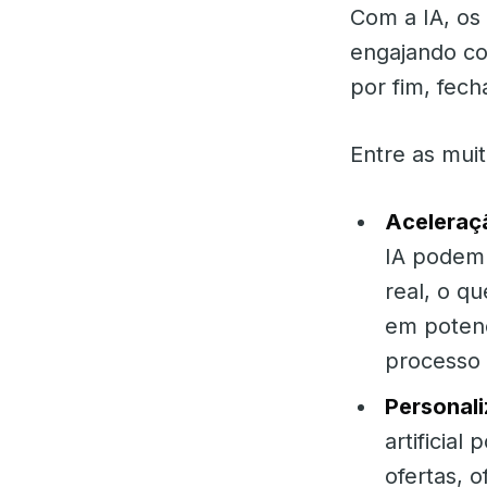
Com a IA, os
engajando co
por fim, fec
Entre as muit
Aceleraç
IA podem
real, o q
em potenc
processo
Personal
artificia
ofertas, 