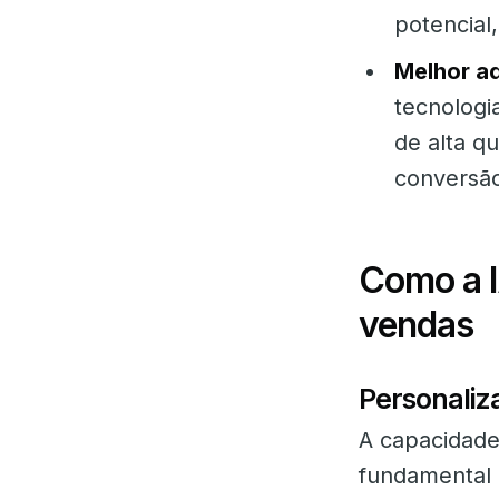
potencial
Melhor aq
tecnologia
de alta q
conversão
Como a I
vendas
Personaliz
A capacidade 
fundamental 