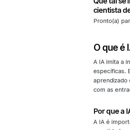
Que tal se 
cientista 
Pronto(a) par
O que é 
A IA imita a 
específicas.
aprendizado 
com as entra
Por que a 
A IA é impor