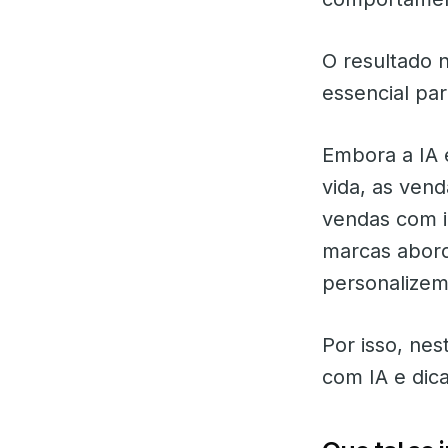
O resultado n
essencial pa
Embora a IA 
vida, as ven
vendas com in
marcas abord
personalize
Por isso, ne
com IA e dica