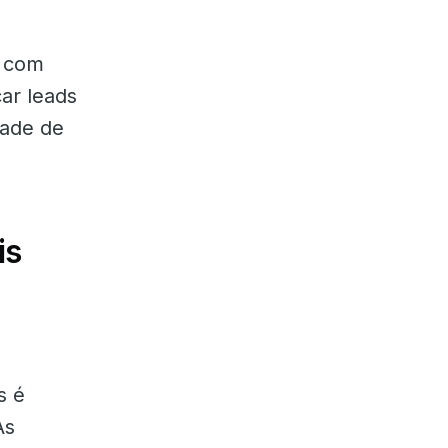
s com
car leads
dade de
is
s é
As