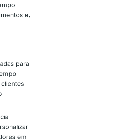
tempo
amentos e,
tadas para
tempo
clientes
o
cia
rsonalizar
adores em