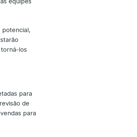
 as equipes
 potencial,
starão
 torná-los
jetadas para
revisão de
e vendas para