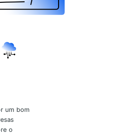
 por um bom
resas
re o