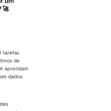
ar um
 🚀
r tarefas
ritmos de
 IA aprendam
ses dados.
ndes