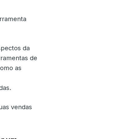
erramenta
spectos da
erramentas de
 como as
,
das.
suas vendas