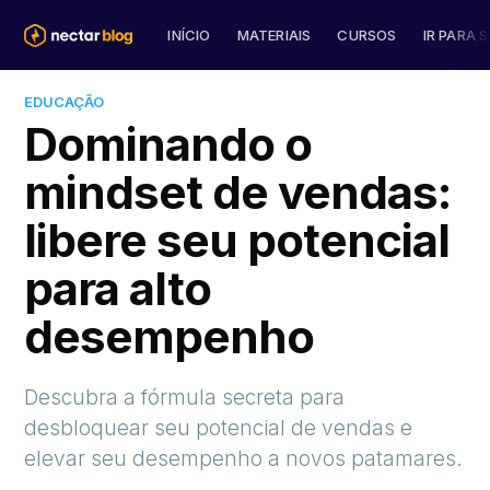
INÍCIO
MATERIAIS
CURSOS
IR PARA S
EDUCAÇÃO
Dominando o
mindset de vendas:
libere seu potencial
para alto
desempenho
Descubra a fórmula secreta para
desbloquear seu potencial de vendas e
elevar seu desempenho a novos patamares.