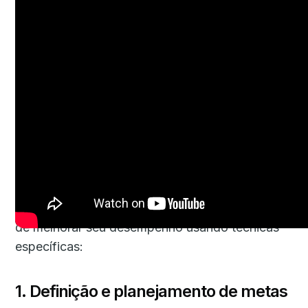
Técnicas para um
mindset
de
vendas de alto desempenho
Depois de adotar o
mindset
de vendas, é hora
de melhorar seu desempenho usando técnicas
específicas:
1. Definição e planejamento de metas