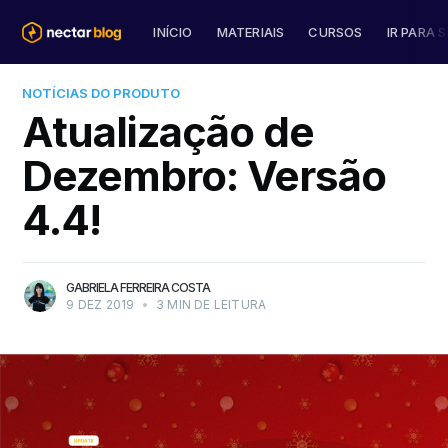
INÍCIO
MATERIAIS
CURSOS
IR PARA S
NOTÍCIAS DO PRODUTO
Atualização de
Dezembro: Versão
4.4!
GABRIELA FERREIRA COSTA
9 DEZ 2019
•
3 MIN DE LEITURA