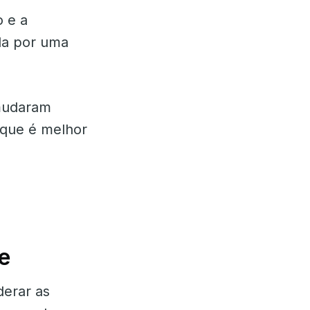
o e a
ada por uma
 mudaram
 que é melhor
e
derar as