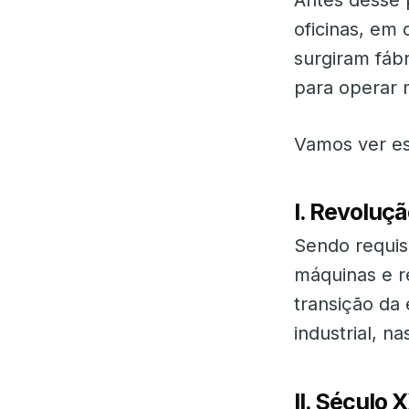
oficinas, em 
surgiram fáb
para operar 
Vamos ver es
I. Revoluçã
Sendo requis
máquinas e r
transição da 
industrial, na
II. Século 