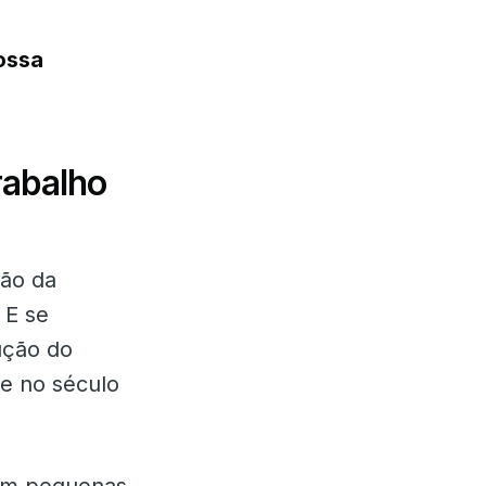
ossa
rabalho
ão da
 E se
ução do
e no século
 em pequenas