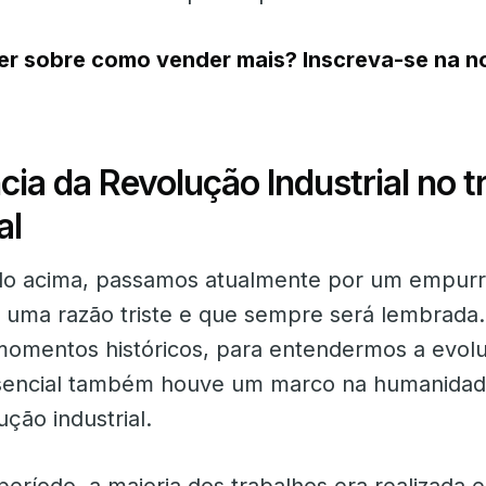
er sobre como vender mais? Inscreva-se na n
cia da Revolução Industrial no t
al
do acima, passamos atualmente por um empurr
 uma razão triste e que sempre será lembrada.
momentos históricos, para entendermos a evol
esencial também houve um marco na humanidad
ução industrial.
período, a maioria dos trabalhos era realizada