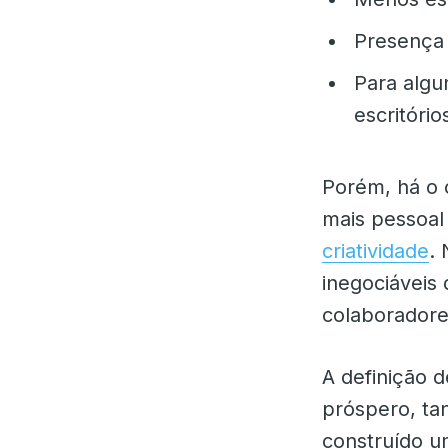
Presença 
Para algun
escritóri
Porém, há o 
mais pessoal
criatividade
. 
inegociáveis
colaboradore
A definição 
próspero, ta
construído u