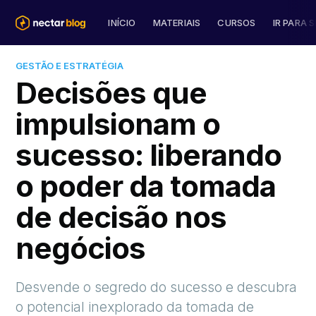
INÍCIO
MATERIAIS
CURSOS
IR PARA S
GESTÃO E ESTRATÉGIA
Decisões que
impulsionam o
sucesso: liberando
o poder da tomada
de decisão nos
negócios
Desvende o segredo do sucesso e descubra
o potencial inexplorado da tomada de