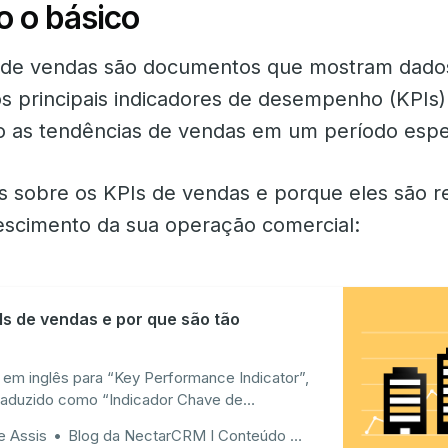
o o básico
s de vendas são documentos que mostram dado
s principais indicadores de desempenho (KPIs)
 as tendências de vendas em um período espec
s sobre os KPIs de vendas e porque eles são r
escimento da sua operação comercial:
Is de vendas e por que são tão
 em inglês para “Key Performance Indicator”,
raduzido como “Indicador Chave de
prenda como definir, validar e medir a
e Assis
Blog da NectarCRM I Conteúdo de valor para equipes de vendas!
 uma estratégia de vendas na prática.