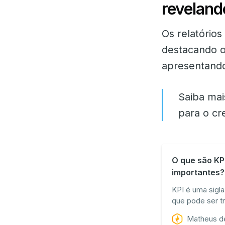
reveland
Os relatório
destacando o
apresentando
Saiba mai
para o cr
O que são KP
importantes?
KPI é uma sigla
que pode ser t
Performance”. A
Matheus d
performance de