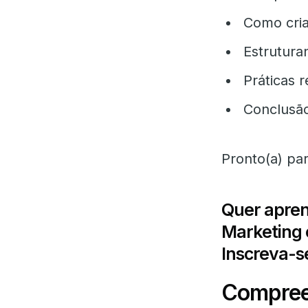
Como cria
Estrutura
Práticas 
Conclusã
Pronto(a) para
Quer apren
Marketing 
Inscreva-s
Compreen