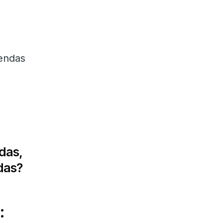
vendas
das,
das?
: