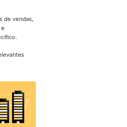
s de vendas,
 e
ífico.
elevantes