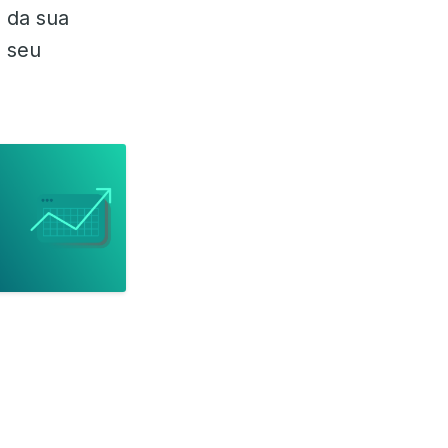
s da sua
o seu