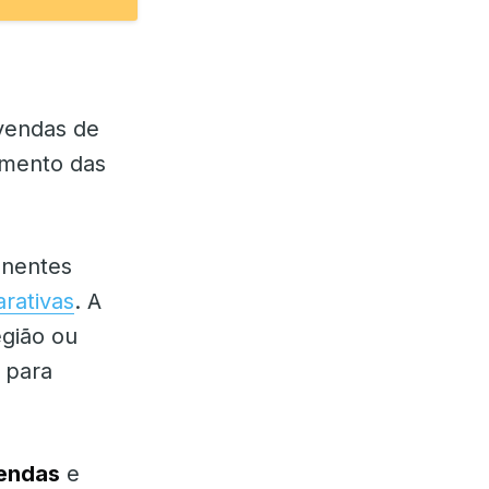
vendas de
imento das
onentes
rativas
. A
egião ou
s para
Vendas
e