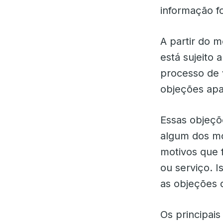
informação f
A partir do m
está sujeito 
processo de 
objeções ap
Essas objeçõ
algum dos mo
motivos que
ou serviço. I
as objeções 
Os principai