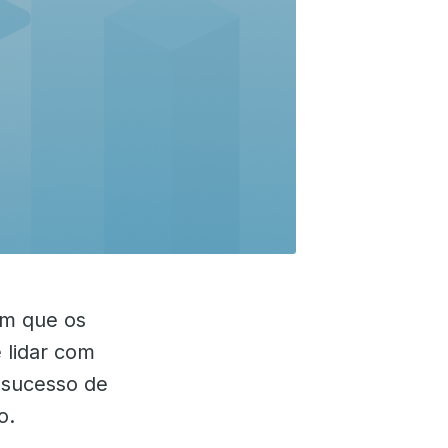
um que os
 lidar com
o sucesso de
o.