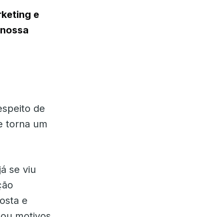
keting e
 nossa
espeito de
e torna um
á se viu
ção
osta e
 ou motivos