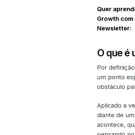
Quer aprende
Growth com 
Newsletter:
O que é 
Por definiçã
um ponto esp
obstáculo pa
Aplicado a ve
diante de um
acontece, qu
pensando no 