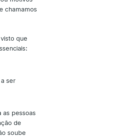
ue chamamos
visto que
ssenciais:
 a ser
a as pessoas
ação de
não soube