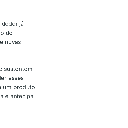
ndedor já
go do
ue novas
ue sustentem
der esses
m um produto
ta e antecipa