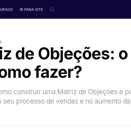
URSOS
IR PARA SITE
S
iz de Objeções: o
como fazer?
gens, músicas
mo construir uma Matriz de Objeções e po
s (alô fãs de
o seu processo de vendas e no aumento da
esecakes, sou a
encontro
n, a iniciativa
é meu
sua rotina.
essão.
liveira