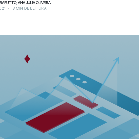
 BAFUTTO
,
ANA JULIA OLIVEIRA
021
•
8 MIN DE LEITURA