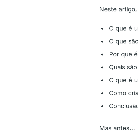
Neste artigo,
O que é 
O que sã
Por que é
Quais são
O que é u
Como cria
Conclusã
Mas antes...