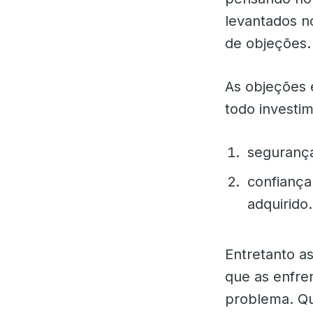
levantados 
de objeções.
As objeções 
todo investi
segurança
confiança
adquirido.
Entretanto a
que as enfre
problema. Qu