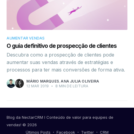
AUMENTAR VENDAS
O guia definitivo de prospecção de clientes
Descubra como a prospecção de clientes pode
aumentar suas vendas através de estratégias e
processos para ter mais conversões de forma ativa.
MÁRIO MARQUES
,
ANA JULIA OLIVEIRA
12 MAR 2019
•
8 MIN DE LEITURA
Blog da NectarCRM I Conteúdo de valor para equipes de
vendas!
© 2026
Últimos Posts
Facebook
Twitter
CRM