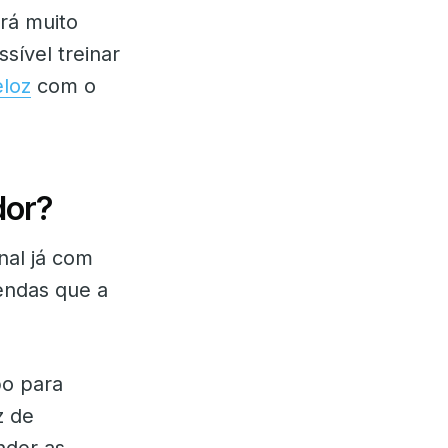
rá muito
sível treinar
eloz
com o
dor?
nal já com
endas que a
po para
z de