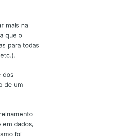
ar mais na
ra que o
as para todas
etc.).
e dos
ão de um
treinamento
o em dados,
esmo foi