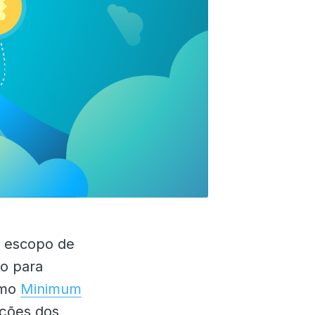
o escopo de
po para
omo
Minimum
ações dos