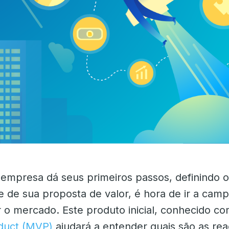
mpresa dá seus primeiros passos, definindo 
e de sua proposta de valor, é hora de ir a cam
 o mercado. Este produto inicial, conhecido c
duct (MVP)
ajudará a entender quais são as re