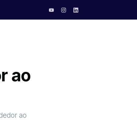
r ao
ndedor ao