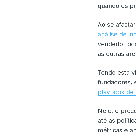
quando os p
Ao se afasta
análise de in
vendedor pos
as outras ár
Tendo esta vi
fundadores, 
playbook de
Nele, o proc
até as polít
métricas e a