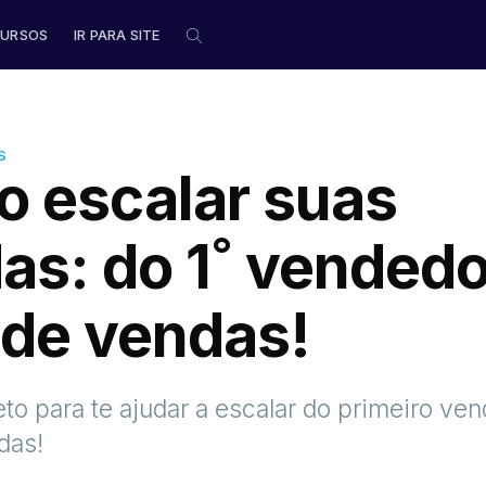
URSOS
IR PARA SITE
S
 escalar suas
as: do 1˚ vendedo
 de vendas!
to para te ajudar a escalar do primeiro ve
das!