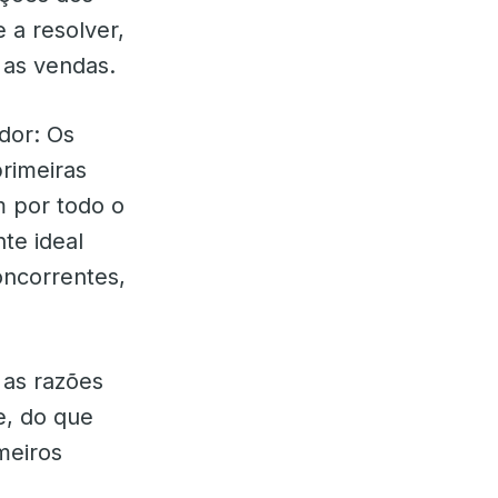
 a resolver,
as vendas.
dor: Os
primeiras
m por todo o
te ideal
oncorrentes,
 as razões
e, do que
meiros