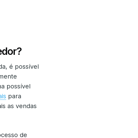
edor?
a, é possível
emente
na possível
is
para
ais as vendas
ocesso de