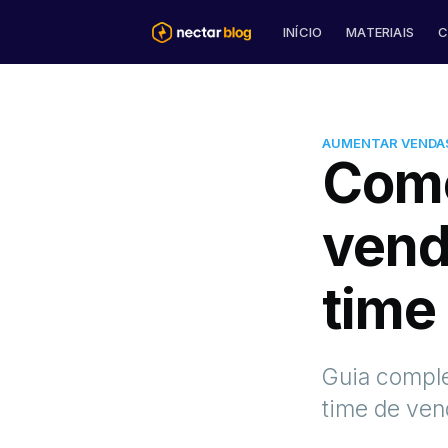
INÍCIO
MATERIAIS
C
AUMENTAR VENDA
Como
vend
time
Guia comple
time de ven
mais artigos