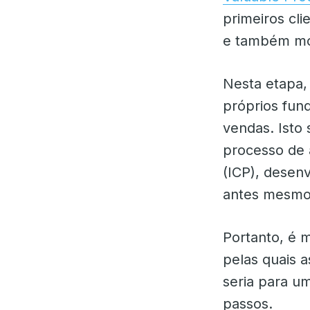
primeiros cl
e também mos
Nesta etapa,
próprios fun
vendas. Isto
processo de a
(ICP), desen
antes mesmo
Portanto, é 
pelas quais a
seria para um
passos.