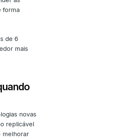
nder as
e forma
s de 6
edor mais
 quando
logias novas
o replicável
e melhorar